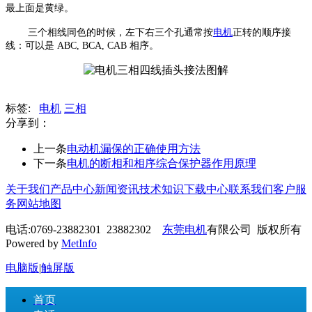
最上面是黄绿。
三个相线同色的时候，左下右三个孔通常按
电机
正转的顺序接
线：可以是 ABC, BCA, CAB 相序。
标签:
电机
三相
分享到：
上一条
电动机漏保的正确使用方法
下一条
电机的断相和相序综合保护器作用原理
关于我们
产品中心
新闻资讯
技术知识
下载中心
联系我们
客户服
务
网站地图
电话:0769-23882301 23882302
东莞电机
有限公司 版权所有
Powered by
MetInfo
电脑版
|
触屏版
首页