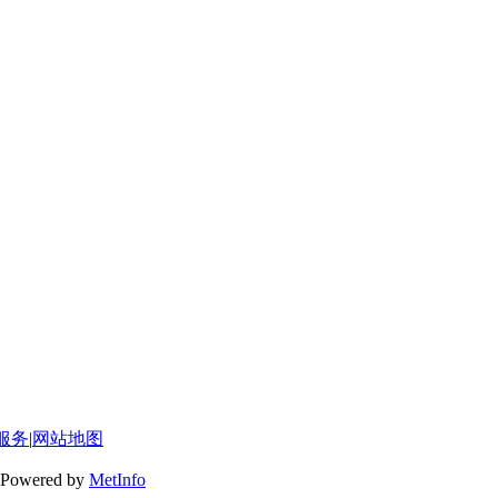
服务
|
网站地图
Powered by
MetInfo