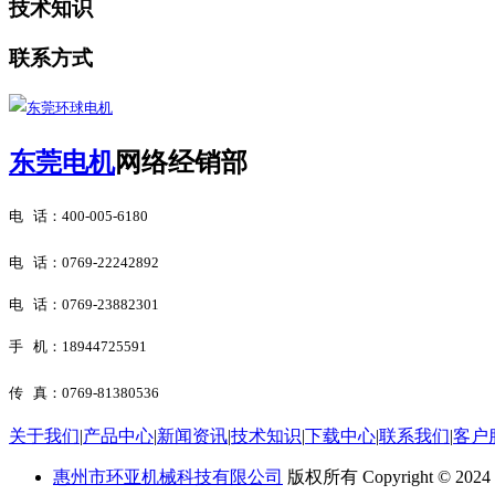
技术知识
联系方式
东莞电机
网络经销部
电 话：
400-005-6180
电 话：
0769-22242892
电 话：0769-23882301
手 机：18944725591
传 真：
0769-81380536
关于我们
|
产品中心
|
新闻资讯
|
技术知识
|
下载中心
|
联系我们
|
客户
惠州市环亚机械科技有限公司
版权所有 Copyright © 2024 