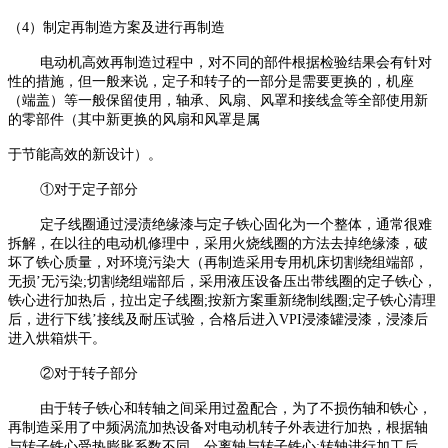
（4）制定再制造方案及进行再制造
电动机高效再制造过程中，对不同的部件根据检验结果会有针对
性的措施，但一般来说，定子和转子的一部分是需要更换的，机座
（端盖）等一般保留使用，轴承、风扇、风罩和接线盒等全部使用新
的零部件（其中新更换的风扇和风罩是属
于节能高效的新设计）。
①对于定子部分
定子线圈通过浸渍绝缘漆与定子铁心固化为一个整体，通常很难
拆解，在以往的电动机修理中，采用火烧线圈的方法去掉绝缘漆，破
坏了铁心质量，对环境污染大（再制造采用专用机床切割绕组端部，
无损’无污染;切割绕组端部后，采用液压设备压出带线圈的定子铁心，
铁心进行加热后，拉出定子线圈;按新方案重新绕制线圈;定子铁心清理
后，进行下线’接线及耐压试验，合格后进入VPI浸漆罐浸漆，浸漆后
进入烘箱烘干。
②对于转子部分
由于转子铁心和转轴之间采用过盈配合，为了不损伤轴和铁心，
再制造采用了中频涡流加热设备对电动机转子外表进行加热，根据轴
与转子铁心受热膨胀系数不同，分离轴与转子铁心;转轴进行加工后，