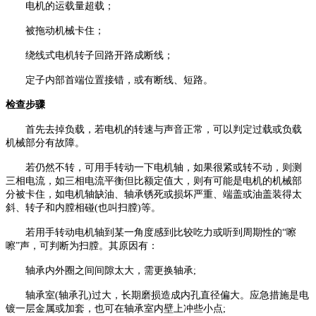
电机的运载量超载；
被拖动机械卡住；
绕线式电机转子回路开路成断线；
定子内部首端位置接错，或有断线、短路。
检查步骤
首先去掉负载，若电机的转速与声音正常，可以判定过载或负载
机械部分有故障。
若仍然不转，可用手转动一下电机轴，如果很紧或转不动，则测
三相电流，如三相电流平衡但比额定值大，则有可能是电机的机械部
分被卡住，如电机轴缺油、轴承锈死或损坏严重、端盖或油盖装得太
斜、转子和内膛相碰(也叫扫膛)等。
若用手转动电机轴到某一角度感到比较吃力或听到周期性的“嚓
嚓”声，可判断为扫膛。其原因有：
轴承内外圈之间间隙太大，需更换轴承;
轴承室(轴承孔)过大，长期磨损造成内孔直径偏大。应急措施是电
镀一层金属或加套，也可在轴承室内壁上冲些小点;