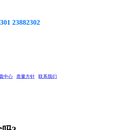
301 23882302
载中心
质量方针
联系我们
吗?