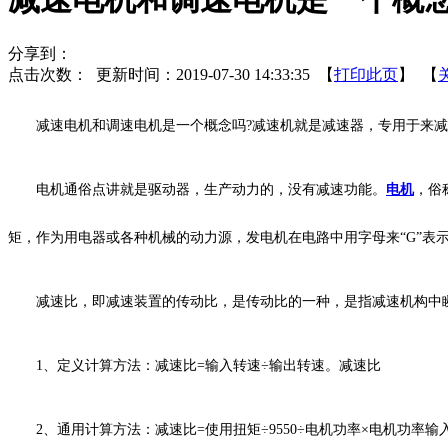
分享到：
点击次数：
更新时间：2019-07-30 14:33:35 【
打印此页
】 【
减速电机和调速电机是一个概念吗?减速机就是减速器，专用于来减/
电机通俗点讲就是驱动器，生产动力的，没有减速功能。
电机
，俗
矩，作为用电器或各种机械的动力源，发电机在电路中用字母来“G”表
减速比，即减速装置的传动比，是传动比的一种，是指减速机构中瞬时
1、定义计算方法：减速比=输入转速÷输出转速。减速比
2、通用计算方法：减速比=使用扭矩÷9550÷电机功率×电机功率输