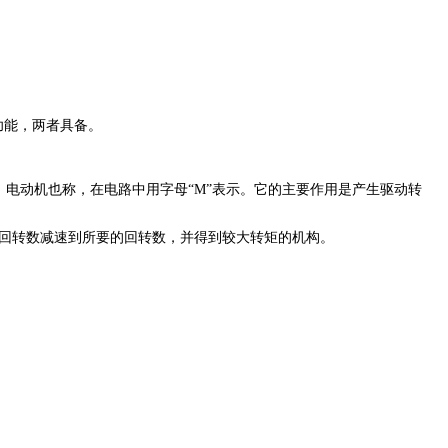
功能，两者具备。
。电动机也称，在电路中用字母“M”表示。它的主要作用是产生驱动转
的回转数减速到所要的回转数，并得到较大转矩的机构。