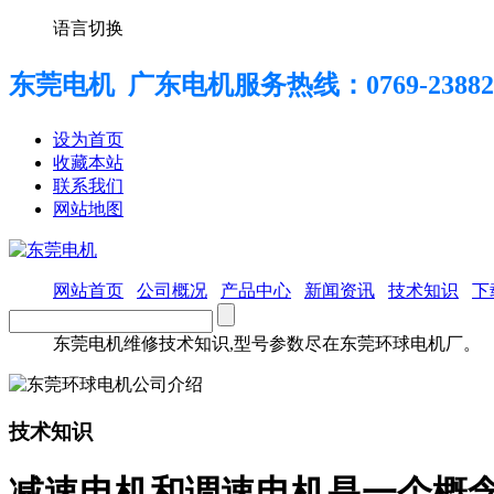
语言切换
东莞电机 广东电机服务热线：
0769-23882
设为首页
收藏本站
联系我们
网站地图
网站首页
公司概况
产品中心
新闻资讯
技术知识
下
东莞电机维修技术知识,型号参数尽在东莞环球电机厂。
技术知识
减速电机和调速电机是一个概念