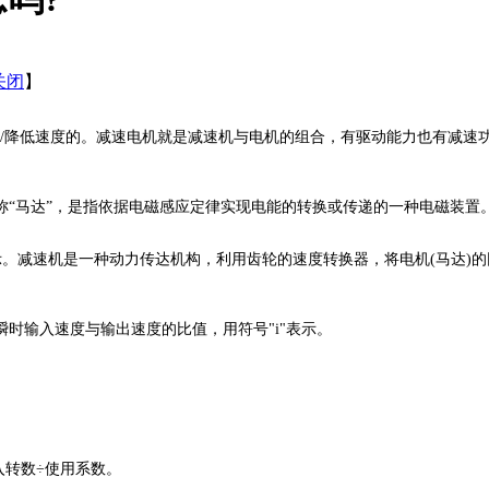
关闭
】
降低速度的。减速电机就是减速机与电机的组合，有驱动能力也有减速
称“马达”，是指依据电磁感应定律实现电能的转换或传递的一种电磁装置
示。减速机是一种动力传达机构，利用齿轮的速度转换器，将电机(马达)
输入速度与输出速度的比值，用符号"i"表示。
入转数÷使用系数。