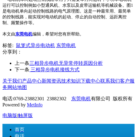
运行可以控制例如小型通风机、水泵以及皮带运输机等机械设备。图1
是电动机单向起动控制线路的电气原理图。这是一种最常用、最简单
的控制线路，能实现对电动机的起动、停止的自动控制、远距离控
制、频繁操作等。
本文由
东莞电机
编辑，希望对您有所帮助。
标签:
鼠笼式异步电动机
东莞电机
分享到：
上一条
三相异步电机无异常停转原因分析
下一条
三相异步电机接线方式
关于我们
产品中心
新闻资讯
技术知识
下载中心
联系我们
客户服
务
网站地图
电话:0769-23882301 23882302
东莞电机
有限公司 版权所有
Powered by
MetInfo
电脑版
|
触屏版
首页
电话