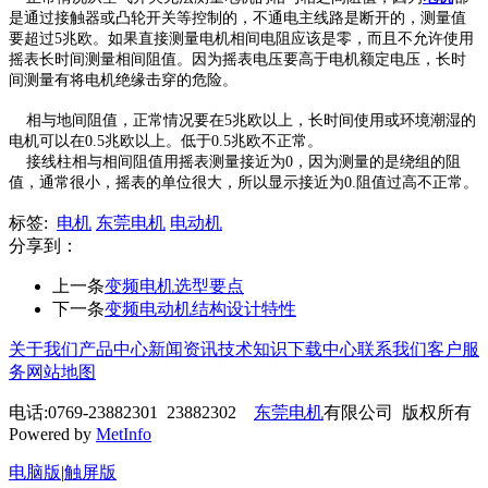
是通过接触器或凸轮开关等控制的，不通电主线路是断开的，测量值
要超过5兆欧。如果直接测量电机相间电阻应该是零，而且不允许使用
摇表长时间测量相间阻值。因为摇表电压要高于电机额定电压，长时
间测量有将电机绝缘击穿的危险。
相与地间阻值，正常情况要在5兆欧以上，长时间使用或环境潮湿的
电机可以在0.5兆欧以上。低于0.5兆欧不正常。
接线柱相与相间阻值用摇表测量接近为0，因为测量的是绕组的阻
值，通常很小，摇表的单位很大，所以显示接近为0.阻值过高不正常。
标签:
电机
东莞电机
电动机
分享到：
上一条
变频电机选型要点
下一条
变频电动机结构设计特性
关于我们
产品中心
新闻资讯
技术知识
下载中心
联系我们
客户服
务
网站地图
电话:0769-23882301 23882302
东莞电机
有限公司 版权所有
Powered by
MetInfo
电脑版
|
触屏版