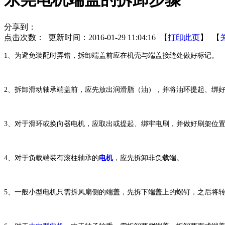
分享到：
点击次数：
更新时间：2016-01-29 11:04:16 【
打印此页
】 【
1、为避免装配时弄错，拆卸端盖前应在机壳与端盖接缝处做好标记。
2、拆卸滑动轴承端盖前，应先放出润滑脂（油），并将油环提起、绑
3、对于滑环或换向器电机，应取出或提起、绑牢电刷，并做好刷架位
4、对于负载端装有滚柱轴承的
电机
，应先拆卸非负载端。
5、一般小型电机只需拆风扇侧的端盖，先拆下端盖上的螺钉，之后将