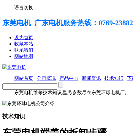
语言切换
东莞电机 广东电机服务热线：
0769-23882
设为首页
收藏本站
联系我们
网站地图
网站首页
公司概况
产品中心
新闻资讯
技术知识
下
东莞电机维修技术知识,型号参数尽在东莞环球电机厂。
技术知识
东莞电机端盖的拆卸步骤