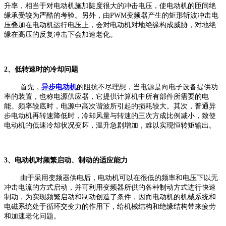
升率，相当于对电动机施加陡度很大的冲击电压，使电动机的匝间绝
缘承受较为严酷的考验。另外，由PWM变频器产生的矩形斩波冲击电
压叠加在电动机运行电压上，会对电动机对地绝缘构成威胁，对地绝
缘在高压的反复冲击下会加速老化。
2、低转速时的冷却问题
首先，
异步电动机
的阻抗不尽理想，当电源是向电子设备提供功
率的装置，也称电源供应器，它提供计算机中所有部件所需要的电
能。频率较底时，电源中高次谐波所引起的损耗较大。其次，普通异
步电动机再转速降低时，冷却风量与转速的三次方成比例减小，致使
电动机的低速冷却状况变坏，温升急剧增加，难以实现恒转矩输出。
3、电动机对频繁启动、制动的适应能力
由于采用变频器供电后，电动机可以在很低的频率和电压下以无
冲击电流的方式启动，并可利用变频器所供的各种制动方式进行快速
制动，为实现频繁启动和制动创造了条件，因而电动机的机械系统和
电磁系统处于循环交变力的作用下，给机械结构和绝缘结构带来疲劳
和加速老化问题。