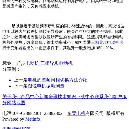
能量的一种交流电机。作电动机运行的异步电机。因其转子绕组电流
是感应产生的，又称感应电动机。
是以接近于基波频率所对应的同步转速旋转的，因此，高次谐波
电压以较大的转差切割转子导条后，便会产生很大的转子损耗。除此
之外，还需考虑因集肤效应所产生的附加铜耗。这些损耗都会使电动
机额外发热，效率降低，输出功率减小，如将普通
三相异步电动机
运
行于变频器输出的非正弦条件下，其温升一般要增加10%--20%。
标签:
异步电动机
三相异步电动机
分享到：
上一条
电机的差频同相切换方法介绍
下一条
图说电机振动测量
关于我们
产品中心
新闻资讯
技术知识
下载中心
联系我们
客户服
务
网站地图
电话:0769-23882301 23882302
东莞电机
有限公司 版权所有
Powered by
MetInfo