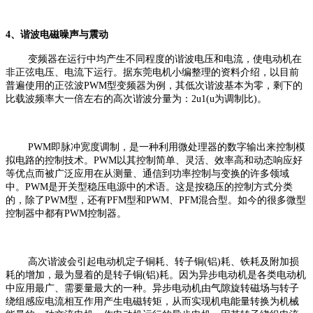
4、谐波电磁噪声与震动
变频器在运行中均产生不同程度的谐波电压和电流，使电动机在
非正弦电压、电流下运行。据东莞电机小编整理的资料介绍，以目前
普遍使用的正弦波PWM型变频器为例，其低次谐波基本为零，剩下的
比载波频率大一倍左右的高次谐波分量为：2u1(u为调制比)。
PWM即脉冲宽度调制，是一种利用微处理器的数字输出来控制模
拟电路的控制技术。PWM以其控制简单、灵活、效率高和动态响应好
等优点而被广泛应用在从测量、通信到功率控制与变换的许多领域
中。PWM是开关型稳压电源中的术语。这是按稳压的控制方式分类
的，除了PWM型，还有PFM型和PWM、PFM混合型。如今的很多微型
控制器中都有PWM控制器。
高次谐波会引起电动机定子铜耗、转子铜(铝)耗、铁耗及附加损
耗的增加，最为显着的是转子铜(铝)耗。因为异步电动机是各类电动机
中应用最广、需要量最大的一种。异步电动机由气隙旋转磁场与转子
绕组感应电流相互作用产生电磁转矩，从而实现机电能量转换为机械