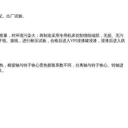
配、出厂试验。
质量，对环境污染大；再制造采用专用机床切割绕组端部，无损、无污
线、接线，进行耐压试验，合格后进入VPI浸漆罐浸漆，浸漆后进入烘
热，根据轴与转子铁心受热膨胀系数不同，分离轴与转子铁心。转轴进
上。