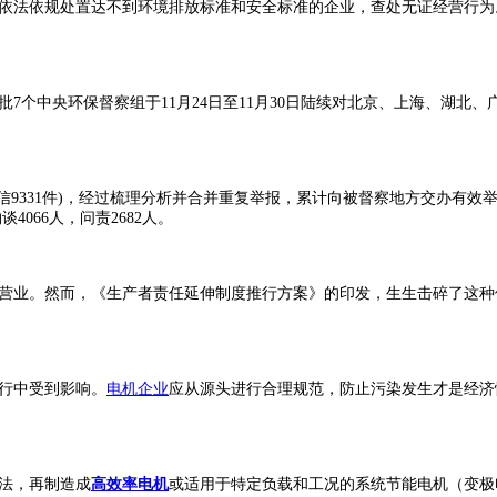
法依规处置达不到环境排放标准和安全标准的企业，查处无证经营行为
7个中央环保督察组于11月24日至11月30日陆续对北京、上海、湖北
9331件)，经过梳理分析并合并重复举报，累计向被督察地方交办有效举报1
约谈4066人，问责2682人。
业。然而，《生产者责任延伸制度推行方案》的印发，生生击碎了这种
行中受到影响。
电机企业
应从源头进行合理规范，防止污染发生才是经济
法，再制造成
高效率电机
或适用于特定负载和工况的系统节能电机（变极