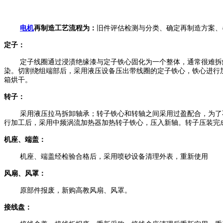
电机
再制造工艺流程为：
旧件评估检测与分类、确定再制造方案、
定子：
定子线圈通过浸渍绝缘漆与定子铁心固化为一个整体，通常很难拆解
染。切割绕组端部后，采用液压设备压出带线圈的定子铁心，铁心进行
箱烘干。
转子：
采用液压拉马拆卸轴承；转子铁心和转轴之间采用过盈配合，为了不
行加工后，采用中频涡流加热器加热转子铁心，压入新轴。转子压装完
机座、端盖：
机座、端盖经检验合格后，采用喷砂设备清理外表，重新使用
风扇、风罩：
原部件报废，新购高教风扇、风罩。
接线盘：