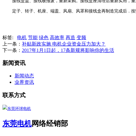
接线盒盖、接线板报废，重新采购。接线盒座清理后重新实用，重
定子、转子、机座、端盖、风扇、风罩和接线盒再制造完成后．按照
标签:
电机
节能
绿色
高效率
再造
变频
上一条：
补贴新政实施 电机企业资金压力加大？
下一条：
2017年1月1日起，17条新规将影响你的生活
新闻资讯
新闻动态
业界资讯
联系方式
东莞电机
网络经销部