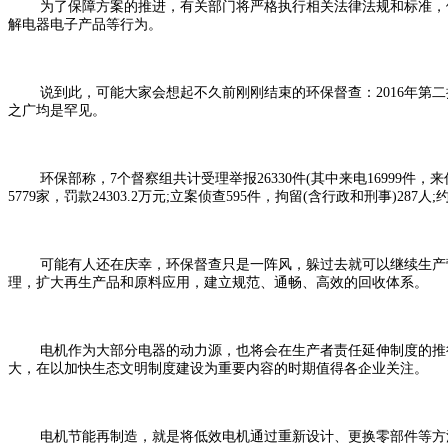
为了保障方案的推进，有关部门将严格执行相关法律法规和标准，依
解电器电子产品等行为。
说到此，可能大家会想起不久前刚刚结束的环保督查：2016年第二批
之广均是罕见。
环保部称，7个督察组共计受理举报26330件(其中来电16999件，来信
5779家，罚款24303.2万元;立案侦查595件，拘留(含行政和刑事)287人;
可能有人还在庆幸，环保督查只是一阵风，躲过去就可以继续生产营
理，扩大再生产品和原料应用，建立规范、通畅、高效的回收体系。
电机作为大部分电器的动力源，也将会在生产者责任延伸制度的推
大，在以加快生态文明制度建设为重要内容的时期值得各企业关注。
电机节能再制造，就是将低效电机通过重新设计、更换零部件等方