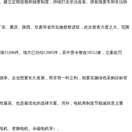
。建立定期巡视和抽查制度，持续打击非法改装、拼装报废车和非法拆
、广东、重庆、陕西、甘肃等省市实施督察进驻，此次督查力度之大、范围
5396件。地方已办结12005件，其中责令整改10512家，立案处罚
侥幸。企业想要长久发展，而非营一时之利，就要实施绿色采购目标管
性最高、也是最优化的选择方案。另外，电机再制造节能减排意义重
电机、变频电机、永磁电机等）。