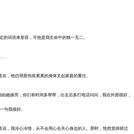
定的词语来形容，可他是我生命中的独一无二。
……
直在，他仍用那伤痕累累的身体支起家庭的重任。
都由她操劳，你们有时间多帮帮，出去后多打电话问问，我在外面很好，
及一句我很好。
说，我冷心冷情，从不会用心去关心身边的人。那时，恍然觉得错过