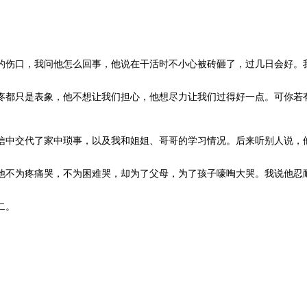
伤口，我问他怎么回事，他说在干活时不小心被砖砸了，过几日会好。我
疼都只是表象，他不想让我们担心，他想尽力让我们过得好一点。可你若
中交代了家中琐事，以及我和姐姐、哥哥的学习情况。后来听别人说，他
他不为疼痛哭，不为困难哭，却为了父母，为了孩子嚎啕大哭。我说他忍
二。