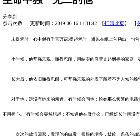
分享到：
点击次数：
更新时间：2019-06-16 11:31:42 【
打印此页
】 【
未提笔时，心中似有千言万语;提起笔时，难以在纸上勾勒出一句句
小时候，他坚强乐观，懂得忍耐，用结实的脊背支起飘摇的家庭，砖
长大后，他依旧懂得忍耐，可坚强乐观的外表下藏着不为人知的脆弱
对于他，远没有她来的亲近。有时候会问他：给她那么频繁的电话煲，
不用担心。”有时候会突然想起：不知道他在做什么，已经好长时间没
一次次的放假回家，发现他的白发一根根的增多，皱纹一条条的加深