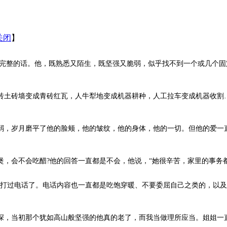
关闭
】
完整的话。他，既熟悉又陌生，既坚强又脆弱，似乎找不到一个或几个固
土砖墙变成青砖红瓦，人牛犁地变成机器耕种，人工拉车变成机器收割
，岁月磨平了他的脸颊，他的皱纹，他的身体，他的一切。但他的爱一
会不会吃醋?他的回答一直都是不会，他说，“她很辛苦，家里的事务
有打过电话了。电话内容也一直都是吃饱穿暖、不要委屈自己之类的，以
，当初那个犹如高山般坚强的他真的老了，而我当做理所应当。姐姐一直