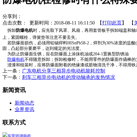
分享到：
点击次数：
更新时间：2018-08-11 16:11:50 【
打印此页
】 【
拆卸
防爆电机
时，应先取下风罩、风扇，再用套管板手拆卸端盖和轴
上，紧固螺栓，弹簧垫等注意不要丢失。
若防爆面损伤，必须用铅锡焊料HISnPb58-2，焊剂为30%浓度的盐酸
固，凸起部分要磨平，达到规定的光洁度。
为防止防爆面生锈，应在防爆面上涂抹机油或204-1置换型防锈油
防爆电机
不得随意拆卸；拆卸检修时，不能用零件的防爆面作撬棒的
浸漆和组装时，应将防爆面附着的绝缘漆或脏物清洗干净，不得用铁
上一条：
广东电机分享三相异步电动机能耗控制
下一条：
刹车三相异步电动机的滑动轴承的发热情况
新闻资讯
新闻动态
业界资讯
联系方式