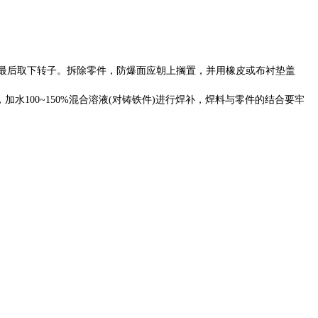
最后取下转子。拆除零件，防爆面应朝上搁置，并用橡皮或布衬垫盖
，加水100~150%混合溶液(对铸铁件)进行焊补，焊料与零件的结合要牢