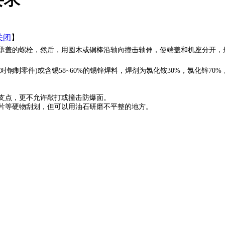
关闭
】
承盖的螺栓，然后，用圆木或铜棒沿轴向撞击轴伸，使端盖和机座分开，
(对钢制零件)或含锡58~60%的锡锌焊料，焊剂为氯化铵30%，氯化锌70%
支点，更不允许敲打或撞击防爆面。
片等硬物刮划，但可以用油石研磨不平整的地方。