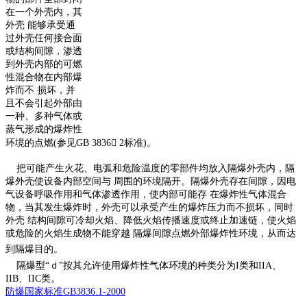
在一个外壳内，其
外壳 能够承受通
过外壳任何接合面
或结构间隙，渗透
到外壳内部的可燃
性混合物在内部爆
炸而不 损坏，并
且不会引起外部由
一种、多种气体或
蒸气形成的爆炸性
环境的点燃(参见GB 3836 2标准)。
把可能产生火花、电弧和危险温度的零部件均放入隔爆外壳内，隔
爆外壳使设备内部空间与 周围的环境隔开。隔爆外壳存在间隙，因电
气设备呼吸作用和气体渗透作用，使内部可能存 在爆炸性气体混合
物，当其发生爆炸时，外壳可以承受产生的爆炸压力而不损坏，同时
外壳 结构间隙可冷却火焰、降低火焰传播速度或终止加速链，使火焰
或危险的火焰生成物不能穿越 隔爆间隙点燃外部爆炸性环境，从而达
到隔
爆目的。
隔爆型“ｄ”按其允许使用爆炸性气体环境的种类分为I类和IIA、
IIB、IIC类。
防爆国家标准GB3836.1-2000