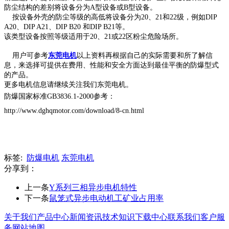
防尘结构的差别将设备分为A型设备或B型设备。
按设备外壳的防尘等级的高低将设备分为20、21和22级，例如DIP
A20、DIP A21、DIP B20 和DIP B21等。
该类型设备按照等级适用于20、21或22区粉尘危险场所。
用户可参考
东莞电机
以上资料再根据自己的实际需要和所了解信
息，来选择可提供在费用、性能和安全方面达到最佳平衡的防爆型式
的产品。
更多电机信息请继续关注我们东莞电机。
防爆国家标准GB3836.1-2000参考：
http://www.dghqmotor.com/download/8-cn.html
标签:
防爆电机
东莞电机
分享到：
上一条
Y系列三相异步电机特性
下一条
鼠笼式异步电动机工矿业占用率
关于我们
产品中心
新闻资讯
技术知识
下载中心
联系我们
客户服
务
网站地图