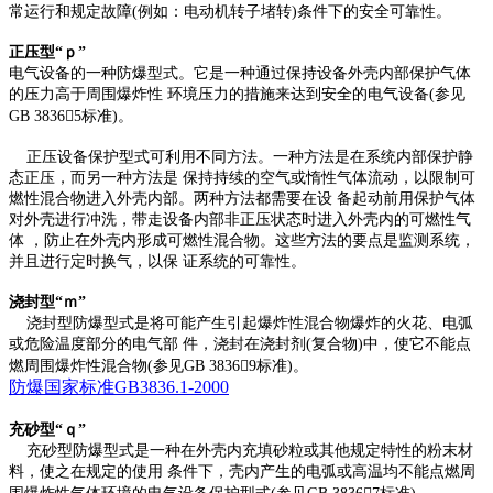
常运行和规定故障(例如：电动机转子堵转)条件下的安全可靠性。
正压型“ｐ”
电气设备的一种防爆型式。它是一种通过保持设备外壳内部保护气体
的压力高于周围爆炸性 环境压力的措施来达到安全的电气设备(参见
GB 38365标准)。
正压设备保护型式可利用不同方法。一种方法是在系统内部保护静
态正压，而另一种方法是 保持持续的空气或惰性气体流动，以限制可
燃性混合物进入外壳内部。两种方法都需要在设 备起动前用保护气体
对外壳进行冲洗，带走设备内部非正压状态时进入外壳内的可燃性气
体 ，防止在外壳内形成可燃性混合物。这些方法的要点是监测系统，
并且进行定时换气，以保 证系统的可靠性。
浇封型“ｍ”
浇封型防爆型式是将可能产生引起爆炸性混合物爆炸的火花、电弧
或危险温度部分的电气部 件，浇封在浇封剂(复合物)中，使它不能点
燃周围爆炸性混合物(参见GB 38369标准)。
防爆国家标准GB3836.1-2000
充砂型“ｑ”
充砂型防爆型式是一种在外壳内充填砂粒或其他规定特性的粉末材
料，使之在规定的使用 条件下，壳内产生的电弧或高温均不能点燃周