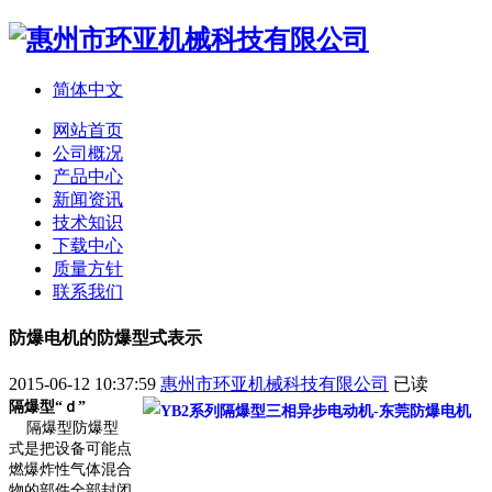
简体中文
网站首页
公司概况
产品中心
新闻资讯
技术知识
下载中心
质量方针
联系我们
防爆电机的防爆型式表示
2015-06-12 10:37:59
惠州市环亚机械科技有限公司
已读
隔爆型“ｄ”
隔爆型防爆型
式是把设备可能点
燃爆炸性气体混合
物的部件全部封闭