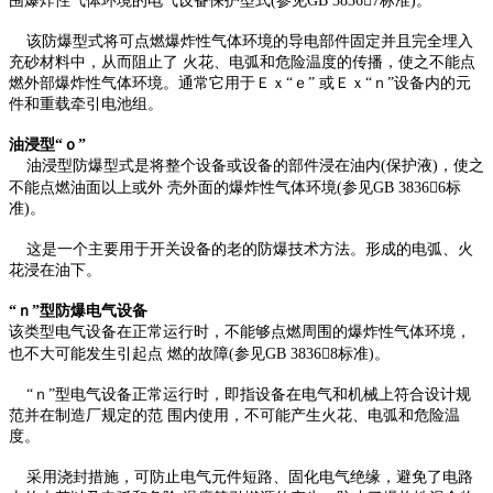
围爆炸性气体环境的电气设备保护型式(参见GB 38367标准)。
该防爆型式将可点燃爆炸性气体环境的导电部件固定并且完全埋入
充砂材料中，从而阻止了 火花、电弧和危险温度的传播，使之不能点
燃外部爆炸性气体环境。通常它用于Ｅｘ“ｅ” 或Ｅｘ“ｎ”设备内的元
件和重载牵引电池组。
油浸型“ｏ”
油浸型防爆型式是将整个设备或设备的部件浸在油内(保护液)，使之
不能点燃油面以上或外 壳外面的爆炸性气体环境(参见GB 38366标
准)。
这是一个主要用于开关设备的老的防爆技术方法。形成的电弧、火
花浸在油下。
“ｎ”型防爆电气设备
该类型电气设备在正常运行时，不能够点燃周围的爆炸性气体环境，
也不大可能发生引起点 燃的故障(参见GB 38368标准)。
“ｎ”型电气设备正常运行时，即指设备在电气和机械上符合设计规
范并在制造厂规定的范 围内使用，不可能产生火花、电弧和危险温
度。
采用浇封措施，可防止电气元件短路、固化电气绝缘，避免了电路