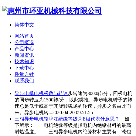
简体中文
网站首页
公司概况
产品中心
新闻资讯
技术知识
下载中心
质量方针
联系我们
异步电机
电机极数与转速
步转速为3000转/分，四极电机
的同步转速为1500转/分，以此类推。
异步电机
转子的转
速总是低于或高于其旋转磁场的转速，异步之名由此而
来。
异步电机
转...
2020-04-20 09:51:55
三相
异步电机
铭牌注绝缘等级为E级代表什意思？
，如
下所示： 电机绝缘等级是指电机内绝缘材料的最高
耐热温度。 三相
异步电机
内绝缘材料主要有：漆包