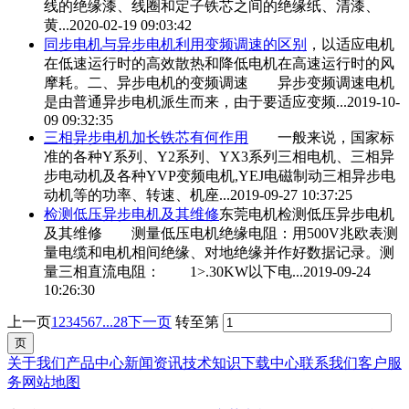
线的绝缘漆、线圈和定子铁芯之间的绝缘纸、清漆、
黄...
2020-02-19 09:03:42
同步电机与
异步电机
利用变频调速的区别
，以适应电机
在低速运行时的高效散热和降低电机在高速运行时的风
摩耗。二、
异步电机
的变频调速 异步变频调速电机
是由普通
异步电机
派生而来，由于要适应变频...
2019-10-
09 09:32:35
三相
异步电机
加长铁芯有何作用
一般来说，国家标
准的各种Y系列、Y2系列、YX3系列三相电机、三相异
步电动机及各种YVP变频电机,YEJ电磁制动三相异步电
动机等的功率、转速、机座...
2019-09-27 10:37:25
检测低压
异步电机
及其维修
东莞电机检测低压
异步电机
及其维修 测量低压电机绝缘电阻：用500V兆欧表测
量电缆和电机相间绝缘、对地绝缘并作好数据记录。测
量三相直流电阻： 1>.30KW以下电...
2019-09-24
10:26:30
上一页
1
2
3
4
5
6
7
...28
下一页
转至第
关于我们
产品中心
新闻资讯
技术知识
下载中心
联系我们
客户服
务
网站地图