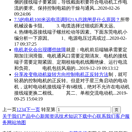
侧的
接线端子
要紧固，导线截面积要符合电动机工作电
流的要求。保持控制电箱的干燥与通风...
2020-02-26
09:24:06
7.5的电机100米远电流调到21A总跳闸是什么原因？
所带
机械设备卡阻。 3. 电缆选择过细或距离太远。
4. 热继电器
接线端子
螺丝松动等因素。下面东莞电机小
编分析一下原因。 1、电源电压过高或过...
2020-02-
17 09:37:25
电机老化会出现哪些故障
就是：电机前后端轴承需要定
期加注润滑脂、电机通风口需要定期清灰、电机的
接线
端子
需要定期紧固、定期校核电机线圈绝缘、运行电流
和负荷。 电机包括风扇的...
2019-12-19 09:13:12
分享改变电动机旋转方向控制电机正反转方法
制，就可
轻易的控制电机的正反转。但是对于星三角启动的电动
机，这时电动机
接线端子
有6根线，绝对不允许在电动机
接线端更换二根线。 其二、单相交流电动机...
2019-
09-25 15:04:19
上一页
1
2
3
4
下一页
转至第
关于我们
产品中心
新闻资讯
技术知识
下载中心
联系我们
客户服
务
网站地图