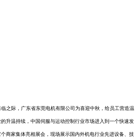
来临之际，广东省东莞电机有限公司为喜迎中秋，给员工营造温
业的升温持续，中国伺服与运动控制行业市场进入到一个快速发
家个商家集体亮相展会，现场展示国内外机电行业先进设备、技