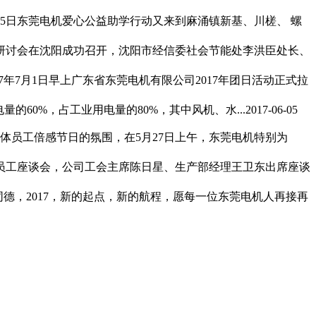
25日东莞电机爱心公益助学行动又来到麻涌镇新基、川槎、 螺
研讨会在沈阳成功召开，沈阳市经信委社会节能处李洪臣处长、
7
年7月1日早上广东省东莞电机有限公司
2017
年团日活动正式拉
的60%，占工业用电量的80%，其中风机、水...
2017-06-05
员工倍感节日的氛围，在5月27日上午，东莞电机特别为
员工座谈会，公司工会主席陈日星、生产部经理王卫东出席座谈
同德，
2017
，新的起点，新的航程，愿每一位东莞电机人再接再