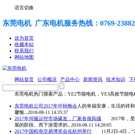
语言切换
东莞电机 广东电机服务热线：
0769-23882
设为首页
收藏本站
联系我们
网站地图
网站首页
公司概况
产品中心
新闻资讯
技术知识
下
东莞电机热门搜索产品：YE2节能电机，YE3高效节能
东莞电机公司
2017
年中秋晚会
人的幸福安康，生活的祥
馨愉...
2018-08-11 14:35:37
2017
年伺服运控市场爆发，厂家各领风骚
2017
年，受
展的阶段。而下游需求的...
2018-08-11 14:28:05
2017
中国机电交易博览会在杭州举行
11月2日-4日，“