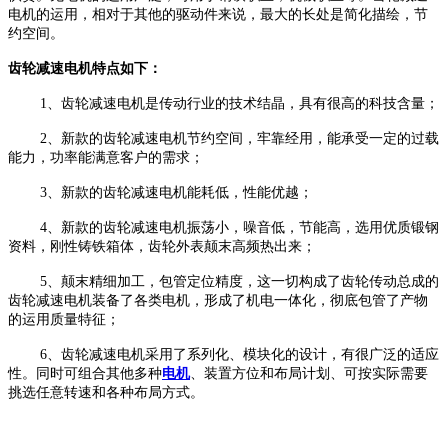
电机的运用，相对于其他的驱动件来说，最大的长处是简化描绘，节
约空间。
齿轮减速电机特点如下：
1、齿轮减速电机是传动行业的技术结晶，具有很高的科技含量；
2、新款的齿轮减速电机节约空间，牢靠经用，能承受一定的过载
能力，功率能满意客户的需求；
3、新款的齿轮减速电机能耗低，性能优越；
4、新款的齿轮减速电机振荡小，噪音低，节能高，选用优质锻钢
资料，刚性铸铁箱体，齿轮外表颠末高频热出来；
5、颠末精细加工，包管定位精度，这一切构成了齿轮传动总成的
齿轮减速电机装备了各类电机，形成了机电一体化，彻底包管了产物
的运用质量特征；
6、齿轮减速电机采用了系列化、模块化的设计，有很广泛的适应
性。同时可组合其他多种
电机
、装置方位和布局计划、可按实际需要
挑选任意转速和各种布局方式。