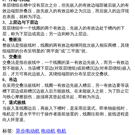
单层绕组在槽中没有层次之分，但先嵌入的有效边端部被后嵌入的有
效边端部所叠压，故先嵌入的有效边称之为沉边，而后嵌入的边浮现
在表面，就称为浮边。
3、上层边与下层边
双层绕组中一个线圈的两个有效边，先嵌入的有效边处于槽内的下
层，称为下层边或底边；另一边则称为上层边。
4、整嵌法
整嵌法是指嵌线时，线圈的两有效边相继同批次嵌入相应两槽，其绕
组端部的分布呈明显的"两平面"或"三平面"状。
5、交叠法
交叠法是指在嵌线中，一个线圈的某一有效边先嵌入，而另一有效边
暂不能嵌入，当该槽下层边(对双层绕组)或前槽沉边(对单层绕组)嵌入
后，才方可将此边嵌入。其绕组端部的分布呈层次交叠状。
6、吊边
在采用交叠法嵌线时，线圈一有效边先嵌入槽后，另一有效边要等该
槽下层边或前槽沉边嵌入后方能嵌线。在未能嵌入之前，为了防止它
与铁心摩擦损伤，故须将其垫起或吊起，即称为吊边。
7、退式嵌线
当嵌入某线圈边后，再嵌入下槽时，是采用后退式。即单独嵌线时，
电机定子是水平平行于操作者面前放置的，线圈往前倒，嵌线进程是
向人怀里退。
标签:
异步电动机
电动机
电机