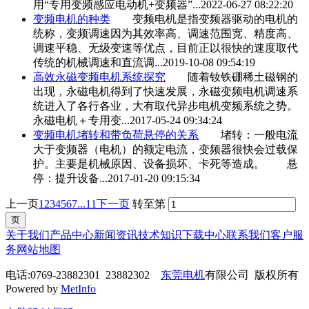
用“专用变频感应电动机+变频器”...
2022-06-27 08:22:20
变频电机
的种类
变频电机
是指变频器驱动的电机的
统称，变频调速因为其效率高、调速范围宽、精度高、
调速平稳、无级变速等优点，目前正以很快的速度取代
传统的机械调速和直流调...
2019-10-08 09:54:19
高效永磁
变频电机
系统探究
随着钕铁硼稀土磁钢的
出现，永磁电机得到了快速发展，永磁
变频电机
调速系
统进入了各行各业，大有取代异步电机变频系统之势。
永磁电机＋专用变...
2017-05-24 09:34:24
变频电机
堵转和带负荷悬停的关系
堵转：一般电流
大于变频器（电机）的额定电流，变频器很快会过载保
护。主要是机械原因、设备损坏、卡死等造成。 悬
停：提升设备...
2017-01-20 09:15:34
上一页
1
2
3
4
5
6
7
...11
下一页
转至第
关于我们
产品中心
新闻资讯
技术知识
下载中心
联系我们
客户服
务
网站地图
电话:0769-23882301 23882302
东莞电机
有限公司 版权所有
Powered by
MetInfo